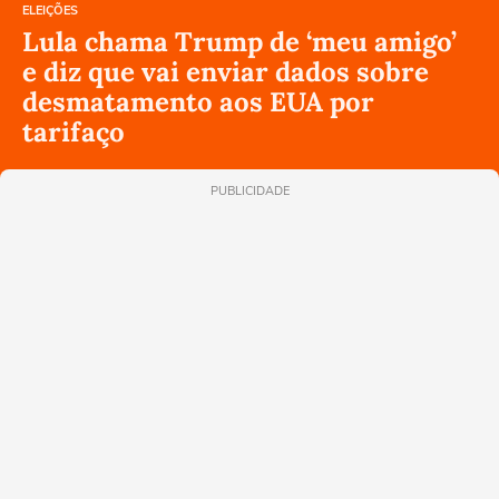
ELEIÇÕES
Lula chama Trump de ‘meu amigo’
e diz que vai enviar dados sobre
desmatamento aos EUA por
tarifaço
PUBLICIDADE