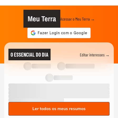
Meu Terra
Acessar o Meu Terra →
O ESSENCIAL DO DIA
Editar interesses →
Ler todos os meus resumos