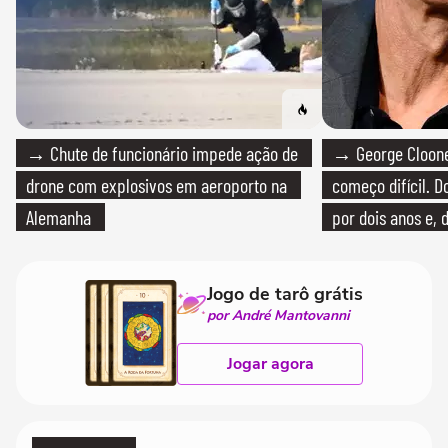
→ Chute de funcionário impede ação de
→ George Clooney
drone com explosivos em aeroporto na
começo difícil. 
Alemanha
por dois anos e, 
bicicleta aos test
Jogo de tarô grátis
por André Mantovanni
Jogar agora