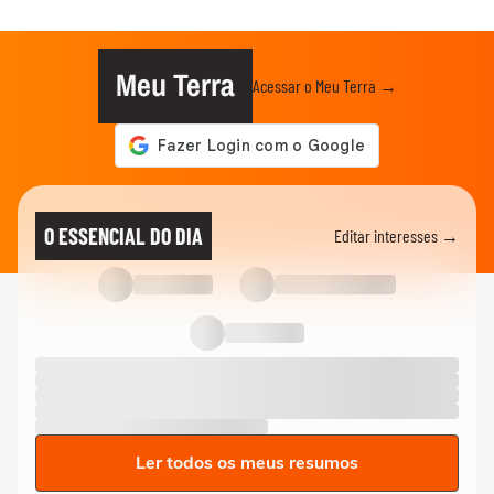
Meu Terra
Acessar o Meu Terra →
O ESSENCIAL DO DIA
Editar interesses →
Ler todos os meus resumos