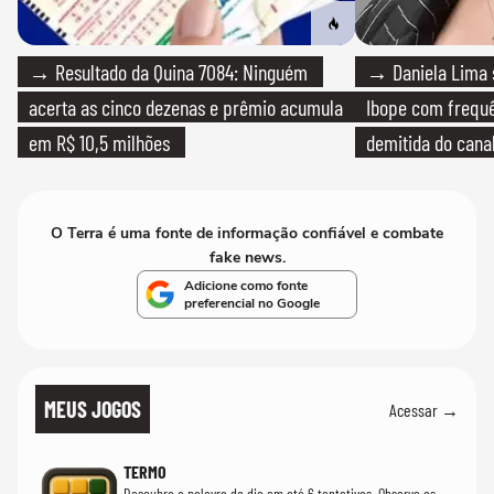
→ Resultado da Quina 7084: Ninguém
→ Daniela Lima 
acerta as cinco dezenas e prêmio acumula
Ibope com frequê
em R$ 10,5 milhões
demitida do cana
O Terra é uma fonte de informação confiável e combate
fake news.
Adicione como fonte
preferencial no Google
MEUS JOGOS
Acessar →
TERMO
Descubra a palavra do dia em até 6 tentativas. Observe as