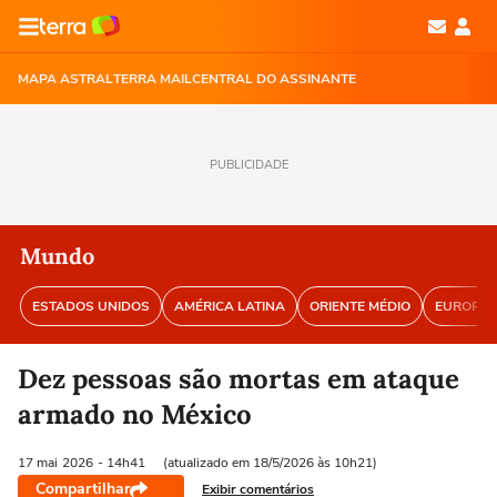
MAPA ASTRAL
TERRA MAIL
CENTRAL DO ASSINANTE
PUBLICIDADE
Mundo
ESTADOS UNIDOS
AMÉRICA LATINA
ORIENTE MÉDIO
EUROPA
Dez pessoas são mortas em ataque
armado no México
17 mai
2026
- 14h41
(atualizado em 18/5/2026 às 10h21)
Compartilhar
Exibir comentários