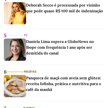
Deborah Secco é processada por vizinho
que pede quase R$ 100 mil de indenização
5
TV
Daniela Lima supera a GloboNews no
Ibope com frequência 1 ano após ser
demitida do canal
6
RECEITAS
Panqueca de maçã com aveia sem glúten:
receita fofinha, prática e nutritiva para o
café da manhã