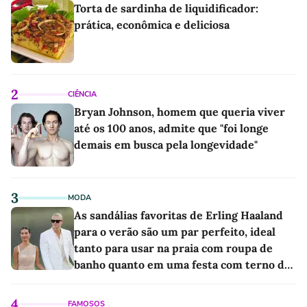
Torta de sardinha de liquidificador:
prática, econômica e deliciosa
2
CIÊNCIA
Bryan Johnson, homem que queria viver
até os 100 anos, admite que "foi longe
demais em busca pela longevidade"
3
MODA
As sandálias favoritas de Erling Haaland
para o verão são um par perfeito, ideal
tanto para usar na praia com roupa de
banho quanto em uma festa com terno de
linho
4
FAMOSOS