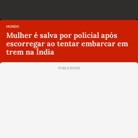
MUNDO
Mulher é salva por policial após
escorregar ao tentar embarcar em
trem na Índia
PUBLICIDADE