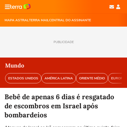
MAPA ASTRAL
TERRA MAIL
CENTRAL DO ASSINANTE
PUBLICIDADE
Mundo
ESTADOS UNIDOS
AMÉRICA LATINA
ORIENTE MÉDIO
EUROPA
Bebê de apenas 6 dias é resgatado
de escombros em Israel após
bombardeios