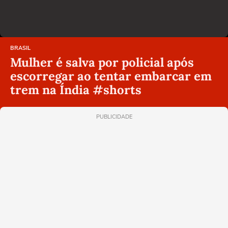
BRASIL
Mulher é salva por policial após
escorregar ao tentar embarcar em
trem na Índia #shorts
PUBLICIDADE