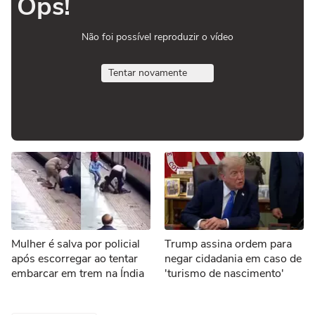
Ops!
Não foi possível reproduzir o vídeo
Tentar novamente
Mulher é salva por policial
Trump assina ordem para
após escorregar ao tentar
negar cidadania em caso de
embarcar em trem na Índia
'turismo de nascimento'