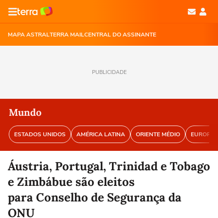
MAPA ASTRAL
TERRA MAIL
CENTRAL DO ASSINANTE
PUBLICIDADE
Mundo
ESTADOS UNIDOS
AMÉRICA LATINA
ORIENTE MÉDIO
EUROPA
Áustria, Portugal, Trinidad e Tobago
e Zimbábue são eleitos
para Conselho de Segurança da
ONU