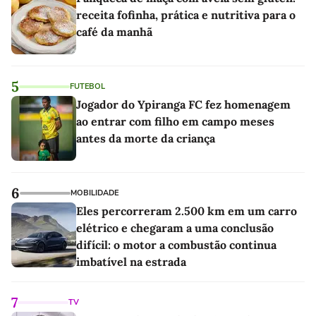
receita fofinha, prática e nutritiva para o
café da manhã
5
FUTEBOL
Jogador do Ypiranga FC fez homenagem
ao entrar com filho em campo meses
antes da morte da criança
6
MOBILIDADE
Eles percorreram 2.500 km em um carro
elétrico e chegaram a uma conclusão
difícil: o motor a combustão continua
imbatível na estrada
7
TV