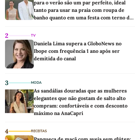
para o verão são um par perfeito, ideal
tanto para usar na praia com roupa de
banho quanto em uma festa com terno de
linho
2
TV
Daniela Lima supera a GloboNews no
Ibope com frequência 1 ano após ser
demitida do canal
3
MODA
As sandálias douradas que as mulheres
elegantes que não gostam de salto alto
compram: confortáveis e com desconto
máximo na AnaCapri
4
RECEITAS
Panqueca de maçã com aveia sem glúten: