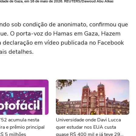
na Cidade de Gaza, em 16 de maio de 2026. REUTERS/Dawoud Abu Alkas
ndo sob condição de anonimato, confirmou que
aque. O porta-voz do Hamas em Gaza, ‌Hazem
‌declaração em vídeo ⁠publicada ⁠no Facebook
is detalhes.
3752 acumula nesta
Universidade onde Davi Lucca
ra e prêmio principal
quer estudar nos EUA custa
R$ 5 milhões
quase R$ 400 mil e já teve 29