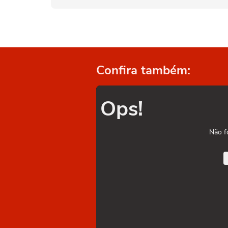
Confira também:
Ops!
Não f