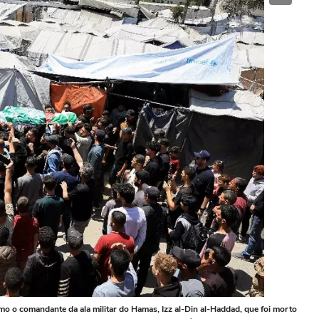
o o comandante da ala militar do Hamas, Izz al-Din al-Haddad, que foi morto