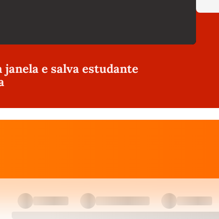
a janela e salva estudante
a