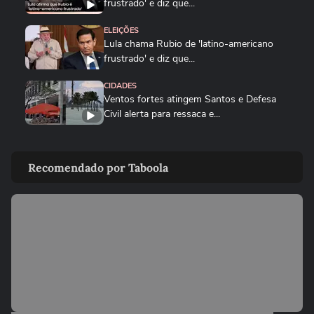
frustrado' e diz que...
ELEIÇÕES
Lula chama Rubio de 'latino-americano
frustrado' e diz que...
CIDADES
Ventos fortes atingem Santos e Defesa
Civil alerta para ressaca e...
EDUCAÇÃO
Secretária escolar pula janela e salva
Recomendado por Taboola
estudante engasgado em Teresina
CIDADES
Com ventania, Rio recomenda que
população retorne para casa e...
CIDADES
Tornado destrói casa de pecuarista no RS:
‘Cenário de guerra’
MUNDO