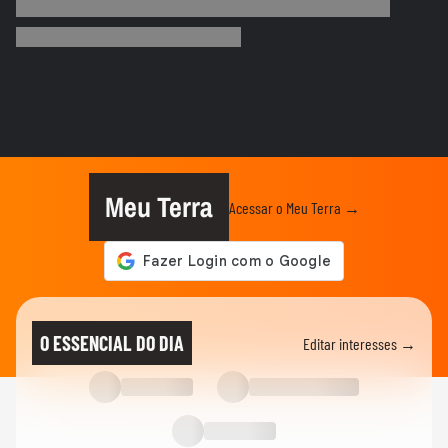
Mulher é salva por policial após escorregar
ao tentar embarcar em...
CIDADES
Corredora diz que tomou rasteira de dois
homens em parque de São...
BRASIL
Motorista de ônibus é retirado à força de
veículo por policiais...
Meu Terra
Acessar o Meu Terra →
CIDADES
Motorista de ônibus é retirado à força de
veículo por policiais...
BRASIL
Defesa Civil do RJ atualiza alerta para
O ESSENCIAL DO DIA
Editar interesses →
vendavais em meio à...
CIDADES
Sessão da Câmara é interrompida após
briga entre vereadores no...