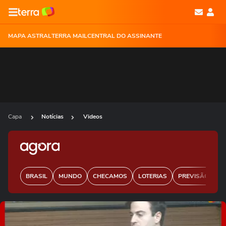
MAPA ASTRAL
TERRA MAIL
CENTRAL DO ASSINANTE
Capa
Notícias
Videos
BRASIL
MUNDO
CHECAMOS
LOTERIAS
PREVISÃO DO 
Ops!