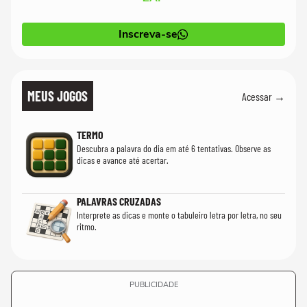
Inscreva-se
MEUS JOGOS
Acessar →
TERMO
Descubra a palavra do dia em até 6 tentativas. Observe as
dicas e avance até acertar.
PALAVRAS CRUZADAS
Interprete as dicas e monte o tabuleiro letra por letra, no seu
ritmo.
PUBLICIDADE