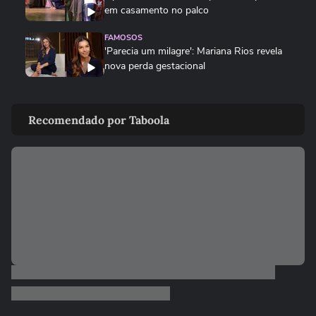
em casamento no palco
FAMOSOS
'Parecia um milagre': Mariana Rios revela
nova perda gestacional
MODA
Dia dos Pais: veja looks de papais
Recomendado por Taboola
famosos em chá de bebê,...
ENTRETÊ
Após multa de R$ 350 mil por reality, Viih
Tube grava vídeo...
ENTRETÊ
Lúcia Veríssimo sai em defesa de Xuxa
após críticas sobre turnê:...
MEU SONORA
Ana Castela mostra produção para
encontro e brinca: 'Está na hora...