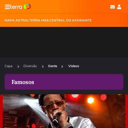
MAPA ASTRAL
TERRA MAIL
CENTRAL DO ASSINANTE
Capa
Diversão
Gente
Videos
Famosos
Ops!
Não foi possível reproduzir o vídeo