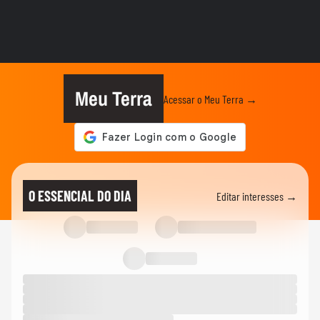
FAMOSOS
Homem viraliza ao contar
constrangimento por causa de nome
'unissex'
FAMOSOS
Repórter da Record cai em bueiro durante
transmissão ao vivo em...
Meu Terra
Acessar o Meu Terra →
FAMOSOS
Gretchen atualiza recuperação após
transplante capilar: ‘Olha como...
FAMOSOS
'Raiva enorme': colega comenta prisão de
O ESSENCIAL DO DIA
Editar interesses →
ator suspeito de estuprar...
FAMOSOS
'Mulheres precisam ser amadas, e não
compreendidas': namorado de...