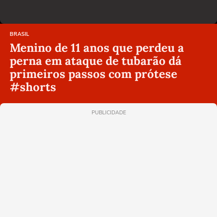
BRASIL
Menino de 11 anos que perdeu a
perna em ataque de tubarão dá
primeiros passos com prótese
#shorts
PUBLICIDADE