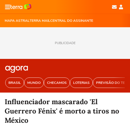
MAPA ASTRAL
TERRA MAIL
CENTRAL DO ASSINANTE
PUBLICIDADE
BRASIL
MUNDO
CHECAMOS
LOTERIAS
PREVISÃO DO TEM
Influenciador mascarado 'El
Guerrero Fénix' é morto a tiros no
México