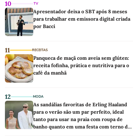
10
TV
Apresentador deixa o SBT após 8 meses
para trabalhar em emissora digital criada
por Bacci
11
RECEITAS
Panqueca de maçã com aveia sem glúten:
receita fofinha, prática e nutritiva para o
café da manhã
12
MODA
As sandálias favoritas de Erling Haaland
para o verão são um par perfeito, ideal
tanto para usar na praia com roupa de
banho quanto em uma festa com terno de
linho