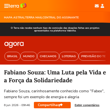
MAPA ASTRAL
TERRA MAIL
CENTRAL DO ASSINANTE
O Terra não recebe nenhum tipo de comissão das doações feitas aos projetos
apresentados na plataforma Vakinha.
BRASIL
MUNDO
CHECAMOS
LOTERIAS
PREVISÃO DO TEM
Fabiano Souza: Uma Luta pela Vida e
a Força da Solidariedade
Fabiano Souza, carinhosamente conhecido como "Fabex",
sempre foi um exemplo de energia e alegria
Compartilhar
Exibir comentários
8 jun
2026
- 09h46