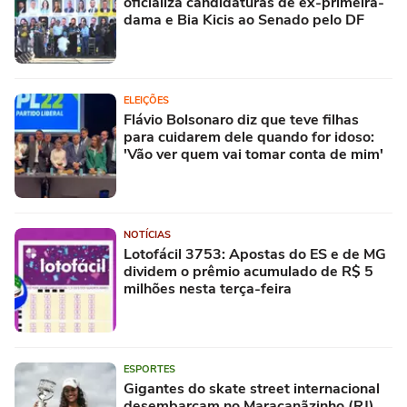
oficializa candidaturas de ex-primeira-
dama e Bia Kicis ao Senado pelo DF
ELEIÇÕES
Flávio Bolsonaro diz que teve filhas
para cuidarem dele quando for idoso:
'Vão ver quem vai tomar conta de mim'
NOTÍCIAS
Lotofácil 3753: Apostas do ES e de MG
dividem o prêmio acumulado de R$ 5
milhões nesta terça-feira
ESPORTES
Gigantes do skate street internacional
desembarcam no Maracanãzinho (RJ)