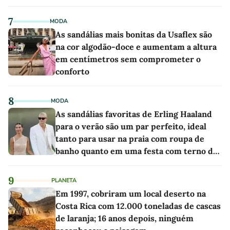
7
MODA
As sandálias mais bonitas da Usaflex são
na cor algodão-doce e aumentam a altura
em centímetros sem comprometer o
conforto
8
MODA
As sandálias favoritas de Erling Haaland
para o verão são um par perfeito, ideal
tanto para usar na praia com roupa de
banho quanto em uma festa com terno de
linho
9
PLANETA
Em 1997, cobriram um local deserto na
Costa Rica com 12.000 toneladas de cascas
de laranja; 16 anos depois, ninguém