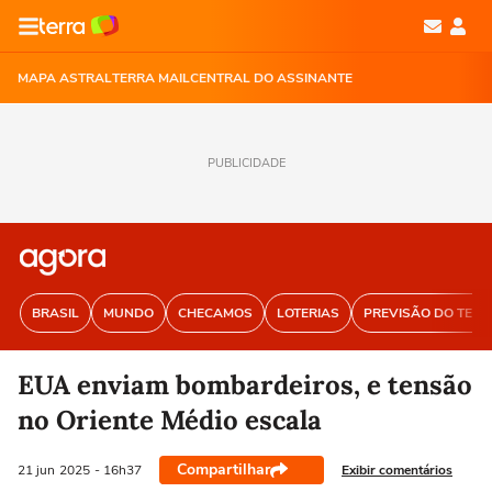
MAPA ASTRAL
TERRA MAIL
CENTRAL DO ASSINANTE
PUBLICIDADE
BRASIL
MUNDO
CHECAMOS
LOTERIAS
PREVISÃO DO TEM
EUA enviam bombardeiros, e tensão
no Oriente Médio escala
Compartilhar
Exibir comentários
21 jun
2025
- 16h37