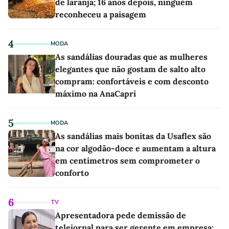
de laranja; 16 anos depois, ninguém
reconheceu a paisagem
4
MODA
As sandálias douradas que as mulheres
elegantes que não gostam de salto alto
compram: confortáveis e com desconto
máximo na AnaCapri
5
MODA
As sandálias mais bonitas da Usaflex são
na cor algodão-doce e aumentam a altura
em centímetros sem comprometer o
conforto
6
TV
Apresentadora pede demissão de
telejornal para ser gerente em empresa: