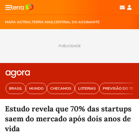
MAPA ASTRAL
TERRA MAIL
CENTRAL DO ASSINANTE
PUBLICIDADE
BRASIL
MUNDO
CHECAMOS
LOTERIAS
PREVISÃO DO TEM
Estudo revela que 70% das startups
saem do mercado após dois anos de
vida