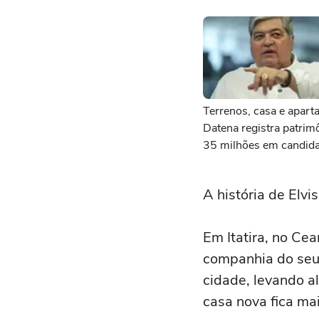
Terrenos, casa e apart
Datena registra patrim
35 milhões em candida
deputado federal por S
A história de Elvis
Em Itatira, no Cea
companhia do seu 
cidade, levando a
casa nova fica mai