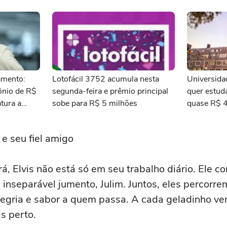
amento:
Lotofácil 3752 acumula nesta
Universida
ônio de R$
segunda-feira e prêmio principal
quer estud
tura a
sobe para R$ 5 milhões
quase R$ 4
P
ganhadores
 e seu fiel amigo
rá, Elvis não está só em seu trabalho diário. Ele c
inseparável jumento, Julim. Juntos, eles percorre
legria e sabor a quem passa. A cada geladinho ve
s perto.