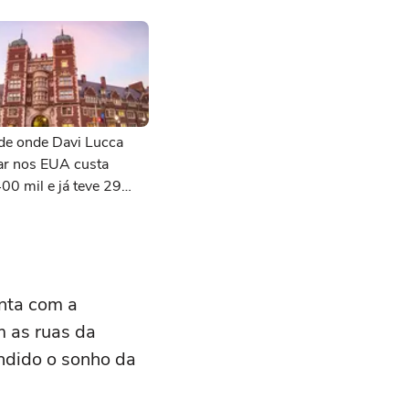
de onde Davi Lucca
ar nos EUA custa
00 mil e já teve 29
 do prêmio Nobel
onta com a
m as ruas da
ndido o sonho da