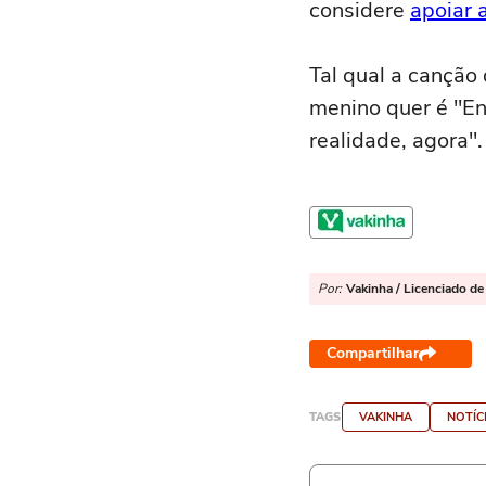
considere
apoiar 
Tal qual a canção 
menino quer é "En
realidade, agora".
Por:
Vakinha / Licenciado de
Compartilhar
TAGS
VAKINHA
NOTÍC