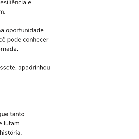
siliência e
m.
ma oportunidade
ocê pode conhecer
ornada.
assote, apadrinhou
que tanto
e lutam
istória,