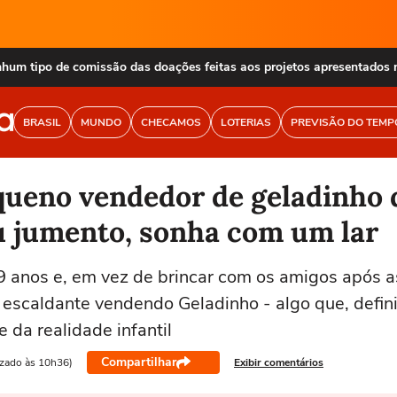
nhum tipo de comissão das doações feitas aos projetos apresentados 
BRASIL
MUNDO
CHECAMOS
LOTERIAS
PREVISÃO DO TEMP
equeno vendedor de geladinho 
u jumento, sonha com um lar
9 anos e, em vez de brincar com os amigos após as
 escaldante vendendo Geladinho - algo que, defin
e da realidade infantil
Compartilhar
izado às 10h36)
Exibir comentários