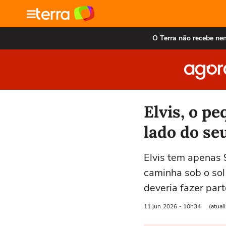
O Terra não recebe ne
Elvis, o p
lado do se
Elvis tem apenas 
caminha sob o sol
deveria fazer part
11 jun
2026
- 10h34
(atual