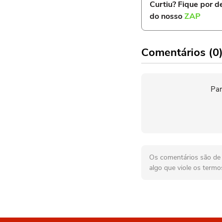
Curtiu? Fique por de
do nosso
ZAP
Comentários (0
Par
Os comentários são de r
algo que viole os termo