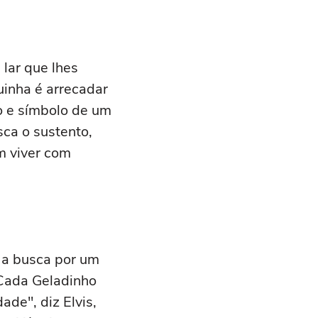
lar que lhes
inha é arrecadar
o e símbolo de um
ca o sustento,
m viver com
a a busca por um
"Cada Geladinho
de", diz Elvis,