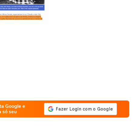
ta Google e
a só seu