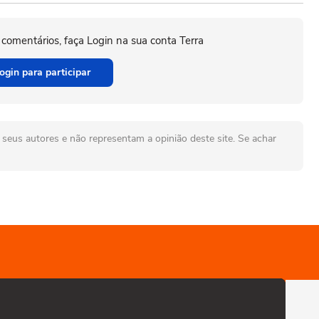
 comentários, faça Login na sua conta Terra
ogin para participar
seus autores e não representam a opinião deste site. Se achar