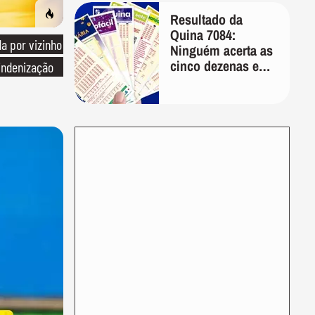
Resultado da
Quina 7084:
 por vizinho
Ninguém acerta as
cinco dezenas e
indenização
prêmio acumula
em R$ 10,5
milhões