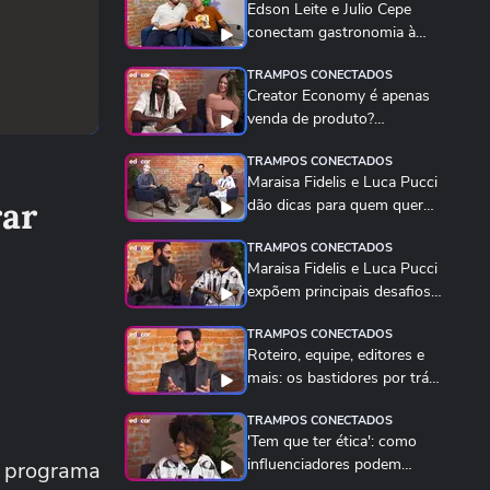
Edson Leite e Julio Cepe
conectam gastronomia à
sustentabilidade
TRAMPOS CONECTADOS
Creator Economy é apenas
venda de produto?
Criadores de conteúdo...
TRAMPOS CONECTADOS
Maraisa Fidelis e Luca Pucci
rar
dão dicas para quem quer
começar a...
TRAMPOS CONECTADOS
Maraisa Fidelis e Luca Pucci
expõem principais desafios
do mercado...
TRAMPOS CONECTADOS
Roteiro, equipe, editores e
mais: os bastidores por trás
da...
TRAMPOS CONECTADOS
'Tem que ter ética': como
influenciadores podem
o programa
equilibrar...