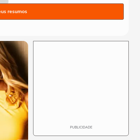
à saúde e ao curso de
Medicina
eus resumos
TRAMPOS CONECTADOS
"Não existia mulher negra
como CEO de agência", diz
Tatiana Marinho
TRAMPOS CONECTADOS
Os impactos da Inteligência
Artificial na publicidade
TRAMPOS CONECTADOS
"Eu demorei pra entender a
minha potência", diz
Gabriela Rodrigues
PUBLICIDADE