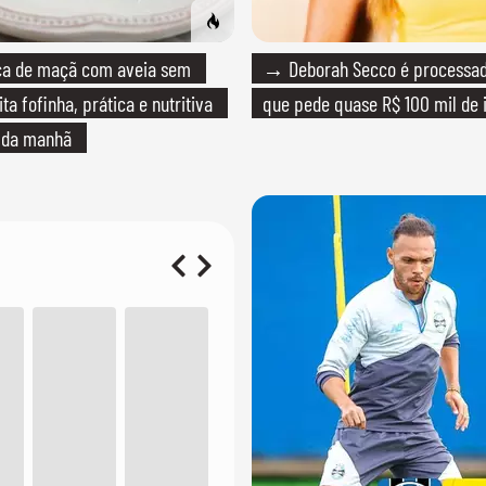
 de maçã com aveia sem
→ Deborah Secco é processada
ita fofinha, prática e nutritiva
que pede quase R$ 100 mil de 
é da manhã