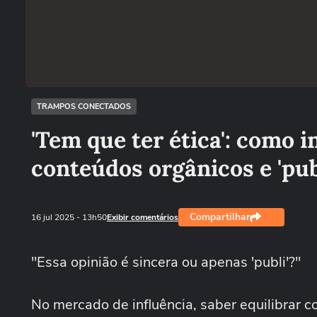
TRAMPOS CONECTADOS
'Tem que ter ética': como 
conteúdos orgânicos e 'pub
Compartilhar
16 jul 2025
- 13h50
Exibir comentários
"Essa opinião é sincera ou apenas 'publi'?"
No mercado de influência, saber equilibrar 