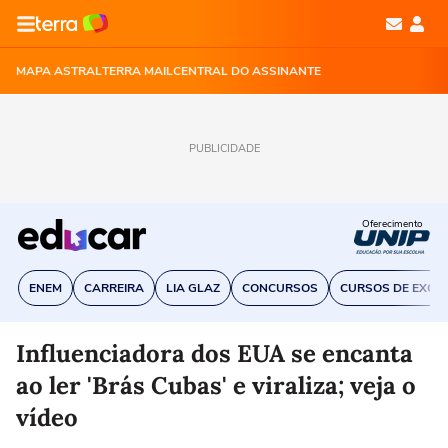
MAPA ASTRAL
TERRA MAIL
CENTRAL DO ASSINANTE
PUBLICIDADE
Oferecimento
ENEM
CARREIRA
LIA GLAZ
CONCURSOS
CURSOS DE EXCE
Influenciadora dos EUA se encanta
ao ler 'Brás Cubas' e viraliza; veja o
vídeo