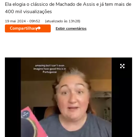
Ela elogia o clássico de Machado de Assis e já tem mais de
400 mil visualizações
19 mai
2024
- 09h52
(atualizado às 13h28)
Compartilhar
Exibir comentários