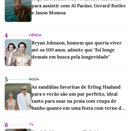
para assistir com Al Pacino, Gerard Butler
e Jason Momoa
4
CIÊNCIA
Bryan Johnson, homem que queria viver
até os 100 anos, admite que "foi longe
demais em busca pela longevidade"
5
MODA
As sandálias favoritas de Erling Haaland
para o verão são um par perfeito, ideal
tanto para usar na praia com roupa de
banho quanto em uma festa com terno de
linho
6
TV