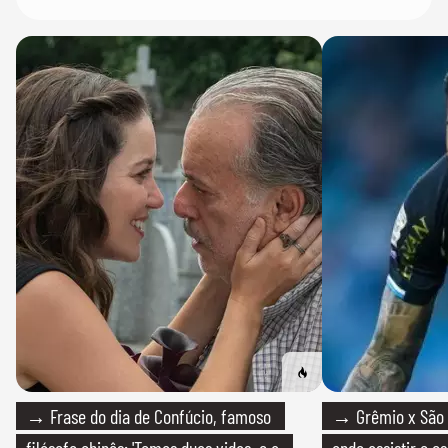
→ Frase do dia de Confúcio, famoso
→ Grêmio x São P
filósofo chinês: 'Temos duas vidas, e a
onde assistir e e