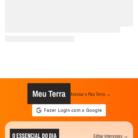
Meu Terra
Acessar o Meu Terra →
O ESSENCIAL DO DIA
Editar interesses →