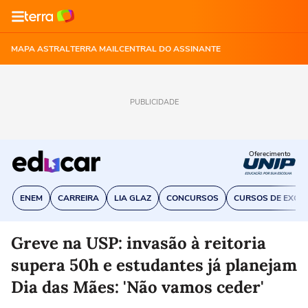
MAPA ASTRAL
TERRA MAIL
CENTRAL DO ASSINANTE
PUBLICIDADE
Oferecimento
ENEM
CARREIRA
LIA GLAZ
CONCURSOS
CURSOS DE EXCE
Greve na USP: invasão à reitoria
supera 50h e estudantes já planejam
Dia das Mães: 'Não vamos ceder'