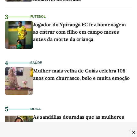
3
FUTEBOL
Jogador do Ypiranga FC fez homenagem
ao entrar com filho em campo meses
antes da morte da criança
4
SAÚDE
Mulher mais velha de Goiás celebra 108
anos com churrasco, bolo e muita emoção
5
MODA
As sandálias douradas que as mulheres
elegantes que não gostam de salto alto
compram: confortáveis e com desconto