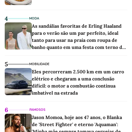
4
MODA
As sandálias favoritas de Erling Haaland
para o verão são um par perfeito, ideal
tanto para usar na praia com roupa de
banho quanto em uma festa com terno de
linho
5
MOBILIDADE
Eles percorreram 2.500 km em um carro
elétrico e chegaram a uma conclusão
difícil: o motor a combustão continua
imbatível na estrada
6
FAMOSOS
Jason Momoa, hoje aos 47 anos, o Blanka
de 'Street Fighter' e eterno 'Aquaman':
'Minha mãe sempre tomava cervejas de