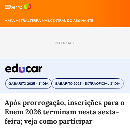
MAPA ASTRAL
TERRA MAIL
CENTRAL DO ASSINANTE
PUBLICIDADE
GABARITO 2025 - 1º DIA
GABARITO 2025 - EXTRAOFICIAL 2º DIA
C
Após prorrogação, inscrições para o
Enem 2026 terminam nesta sexta-
feira; veja como participar