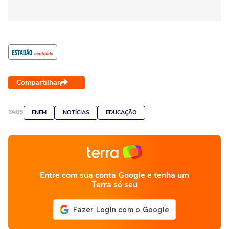
Compartilhar
TAGS
ENEM
NOTÍCIAS
EDUCAÇÃO
Entre com sua conta Google e tenha um
Terra só seu