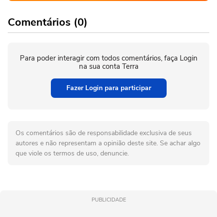
Comentários (0)
Para poder interagir com todos comentários, faça Login
na sua conta Terra
Fazer Login para participar
Os comentários são de responsabilidade exclusiva de seus
autores e não representam a opinião deste site. Se achar algo
que viole os termos de uso, denuncie.
PUBLICIDADE