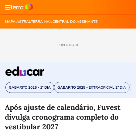
MAPA ASTRAL
TERRA MAIL
CENTRAL DO ASSINANTE
PUBLICIDADE
GABARITO 2025 - 1º DIA
GABARITO 2025 - EXTRAOFICIAL 2º DIA
C
Após ajuste de calendário, Fuvest
divulga cronograma completo do
vestibular 2027