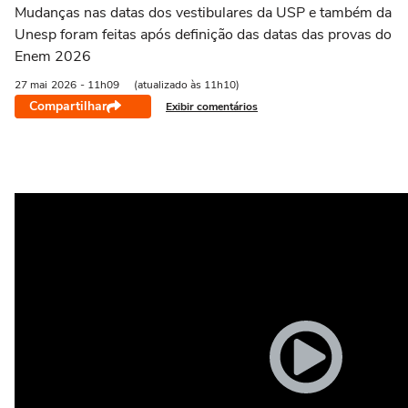
Mudanças nas datas dos vestibulares da USP e também da
Unesp foram feitas após definição das datas das provas do
Enem 2026
27 mai
2026
- 11h09
(atualizado às 11h10)
Compartilhar
Exibir comentários