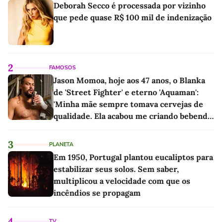
Deborah Secco é processada por vizinho
que pede quase R$ 100 mil de indenização
2
FAMOSOS
Jason Momoa, hoje aos 47 anos, o Blanka
de 'Street Fighter' e eterno 'Aquaman':
'Minha mãe sempre tomava cervejas de
qualidade. Ela acabou me criando bebendo
as melhores'
3
PLANETA
Em 1950, Portugal plantou eucaliptos para
estabilizar seus solos. Sem saber,
multiplicou a velocidade com que os
incêndios se propagam
4
TV