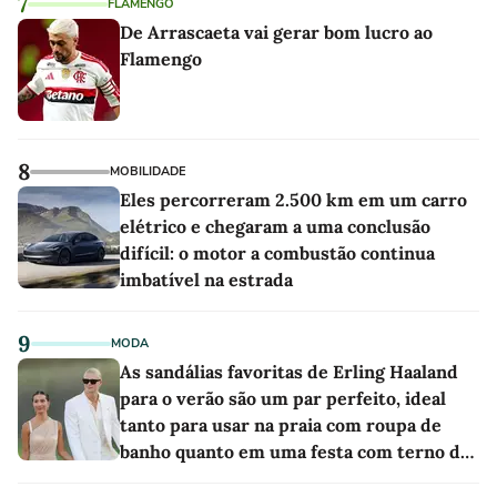
7
FLAMENGO
De Arrascaeta vai gerar bom lucro ao
Flamengo
8
MOBILIDADE
Eles percorreram 2.500 km em um carro
elétrico e chegaram a uma conclusão
difícil: o motor a combustão continua
imbatível na estrada
9
MODA
As sandálias favoritas de Erling Haaland
para o verão são um par perfeito, ideal
tanto para usar na praia com roupa de
banho quanto em uma festa com terno de
linho