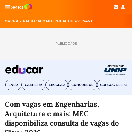
MAPA ASTRAL
TERRA MAIL
CENTRAL DO ASSINANTE
PUBLICIDADE
Oferecimento
ENEM
CARREIRA
LIA GLAZ
CONCURSOS
CURSOS DE EXCE
Com vagas em Engenharias,
Arquitetura e mais: MEC
disponibiliza consulta de vagas do