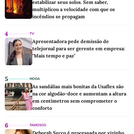
estabilizar seus solos. Sem saber,
multiplicou a velocidade com que os
incêndios se propagam
4
TV
Apresentadora pede demissão de
telejornal para ser gerente em empresa:
"Mais tempo e paz"
5
MODA
As sandálias mais bonitas da Usaflex são
na cor algodão-doce e aumentam a altura
em centímetros sem comprometer o
conforto
6
FAMOSOS
Deborah Secco é processada por vizinho