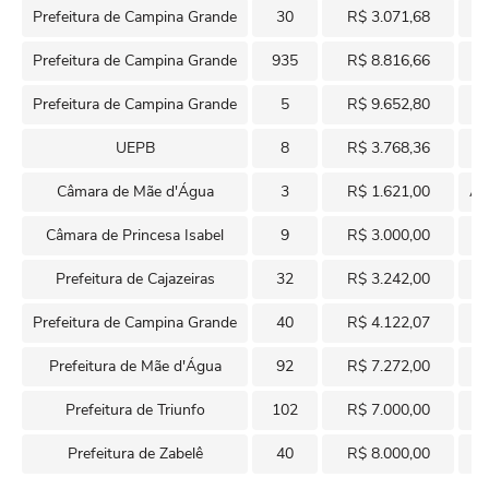
Prefeitura de Campina Grande
30
R$ 3.071,68
Gu
Prefeitura de Campina Grande
935
R$ 8.816,66
Prefeitura de Campina Grande
5
R$ 9.652,80
Pr
UEPB
8
R$ 3.768,36
T
Câmara de Mãe d'Água
3
R$ 1.621,00
Ad
Câmara de Princesa Isabel
9
R$ 3.000,00
Prefeitura de Cajazeiras
32
R$ 3.242,00
Prefeitura de Campina Grande
40
R$ 4.122,07
A
Prefeitura de Mãe d'Água
92
R$ 7.272,00
Prefeitura de Triunfo
102
R$ 7.000,00
Prefeitura de Zabelê
40
R$ 8.000,00