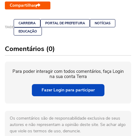
Compartilhar
CARREIRA
PORTAL DE PREFEITURA
NOTÍCIAS
TAGS
EDUCAÇÃO
Comentários (0)
Para poder interagir com todos comentários, faça Login
na sua conta Terra
Fazer Login para participar
Os comentários são de responsabilidade exclusiva de seus
autores e não representam a opinião deste site. Se achar algo
que viole os termos de uso, denuncie.