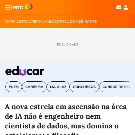
MAPA ASTRAL
TERRA MAIL
CENTRAL DO ASSINANTE
PUBLICIDADE
ENEM
CARREIRA
LIA GLAZ
CONCURSOS
CURSOS DE EXCE
A nova estrela em ascensão na área
de IA não é engenheiro nem
cientista de dados, mas domina o