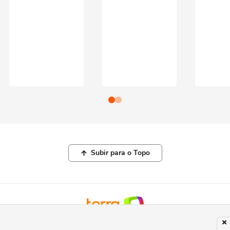
Subir para o Topo
© COPYRIGHT 2026, TERRA NETWORKS BRASIL LTDA |
POLÍTICA DE