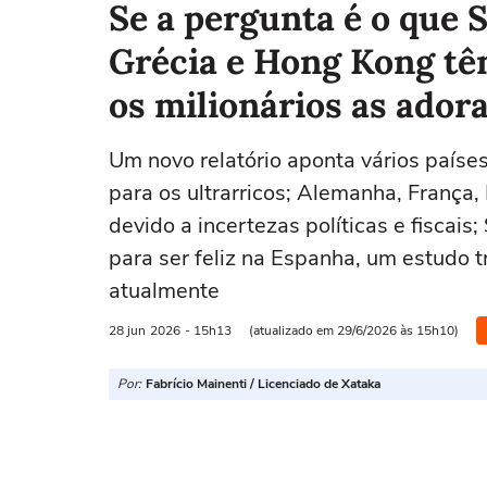
Se a pergunta é o que S
Grécia e Hong Kong tê
os milionários as ador
Um novo relatório aponta vários paíse
para os ultrarricos; Alemanha, França
devido a incertezas políticas e fiscais
para ser feliz na Espanha, um estudo 
atualmente
28 jun
2026
- 15h13
(atualizado em 29/6/2026 às 15h10)
Por:
Fabrício Mainenti / Licenciado de Xataka