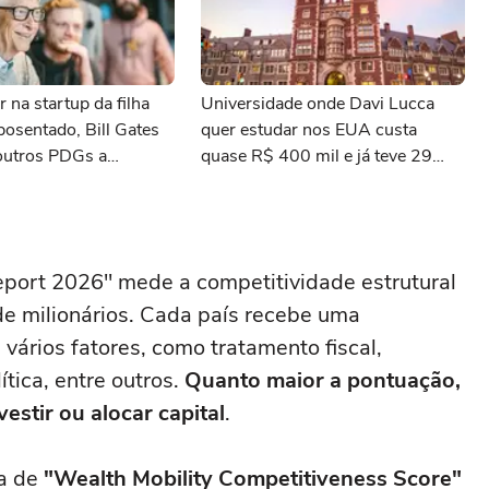
r na startup da filha
Universidade onde Davi Lucca
osentado, Bill Gates
quer estudar nos EUA custa
outros PDGs a
quase R$ 400 mil e já teve 29
 de estar na linha de
ganhadores do prêmio Nobel
eport 2026" mede a competitividade estrutural
 de milionários. Cada país recebe uma
ários fatores, como tratamento fiscal,
tica, entre outros.
Quanto maior a pontuação,
vestir ou alocar capital
.
da de
"Wealth Mobility Competitiveness Score"