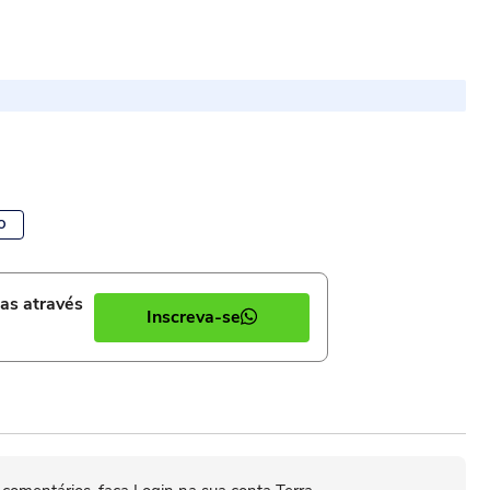
O
ias através
Inscreva-se