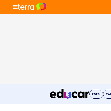
ENEM
CA