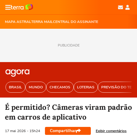
MAPA ASTRAL
TERRA MAIL
CENTRAL DO ASSINANTE
PUBLICIDADE
BRASIL
MUNDO
CHECAMOS
LOTERIAS
PREVISÃO DO TEM
É permitido? Câmeras viram padrão
em carros de aplicativo
Compartilhar
Exibir comentários
17 mai
2026
- 15h24