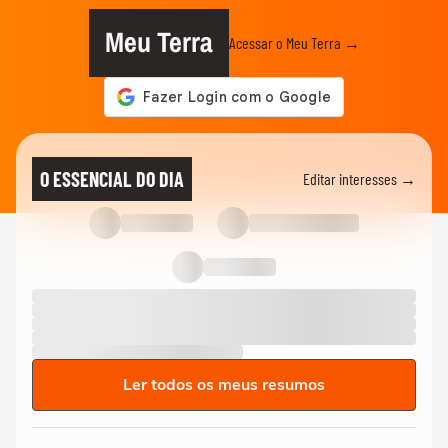
Meu Terra
Acessar o Meu Terra →
O ESSENCIAL DO DIA
Editar interesses →
Ler todos os meus resumos