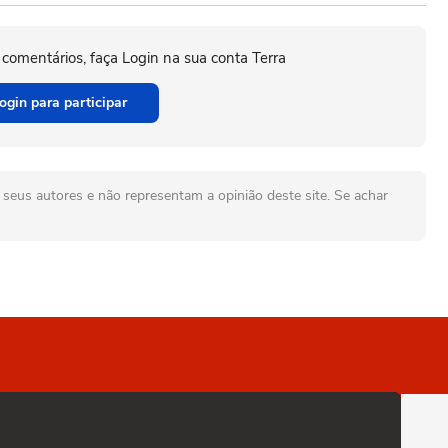
 comentários, faça Login na sua conta Terra
ogin para participar
seus autores e não representam a opinião deste site. Se achar