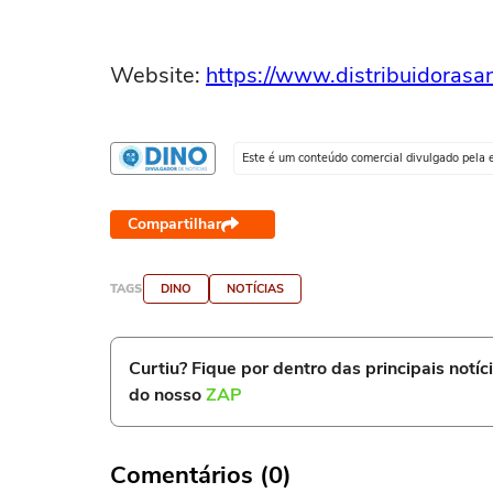
Website:
https://www.distribuidorasa
Este é um conteúdo comercial divulgado pela 
Compartilhar
TAGS
DINO
NOTÍCIAS
Curtiu? Fique por dentro das principais notíc
do nosso
ZAP
Comentários (0)