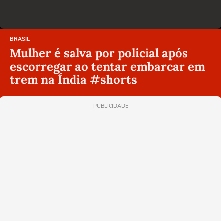
BRASIL
Mulher é salva por policial após
escorregar ao tentar embarcar em
trem na Índia #shorts
PUBLICIDADE