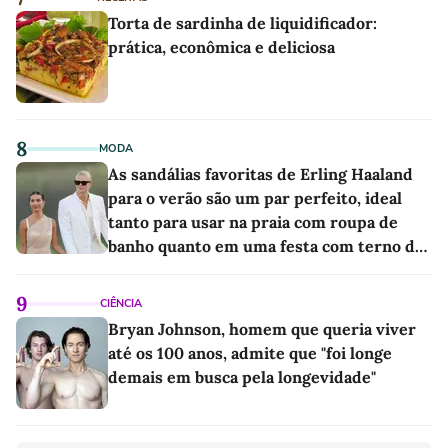
Torta de sardinha de liquidificador:
prática, econômica e deliciosa
8
MODA
As sandálias favoritas de Erling Haaland
para o verão são um par perfeito, ideal
tanto para usar na praia com roupa de
banho quanto em uma festa com terno de
linho
9
CIÊNCIA
Bryan Johnson, homem que queria viver
até os 100 anos, admite que "foi longe
demais em busca pela longevidade"