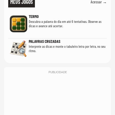
MEUS JOGOS
Acessar →
TERMO
Descubra a palavra do dia em até 6 tentativas. Observe as
dicas e avance até acertar.
PALAVRAS CRUZADAS
Interprete as dicas e monte o tabuleiro letra por letra, no seu
ritmo.
PUBLICIDADE