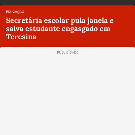
EDUCAÇÃO
Secretária escolar pula janela e
salva estudante engasgado em
Teresina
PUBLICIDADE