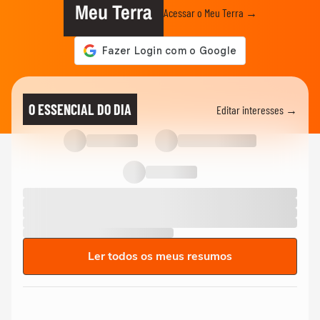
Meu Terra
Acessar o Meu Terra →
O ESSENCIAL DO DIA
Editar interesses →
Ler todos os meus resumos