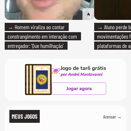
→ Homem viraliza ao contar
→ Aluno perde bo
constrangimento em interação com
movimentações f
entregador: 'Que humilhação'
plataformas de a
Jogo de tarô grátis
por André Mantovanni
Jogar agora
MEUS JOGOS
Acessar →