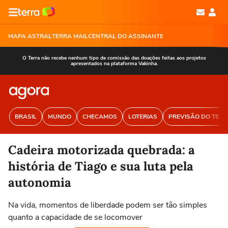
MAPA ASTRAL
TERRA MAIL
CENTRAL DO ASSINANTE
O Terra não recebe nenhum tipo de comissão das doações feitas aos projetos
apresentados na plataforma Vakinha.
BRASIL
MUNDO
CHECAMOS
LOTERIAS
PREVISÃO DO TEM
Cadeira motorizada quebrada: a
história de Tiago e sua luta pela
autonomia
Na vida, momentos de liberdade podem ser tão simples
quanto a capacidade de se locomover