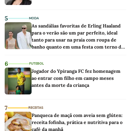
5
MODA
As sandálias favoritas de Erling Haaland
para o verão são um par perfeito, ideal
tanto para usar na praia com roupa de
banho quanto em uma festa com terno de
linho
6
FUTEBOL
Jogador do Ypiranga FC fez homenagem
ao entrar com filho em campo meses
antes da morte da criança
7
RECEITAS
Panqueca de maçã com aveia sem glúten:
receita fofinha, prática e nutritiva para o
café da manhã