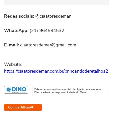
Redes sociais
: @ciaatoresdemar
WhatsApp
: (21) 964584532
E-mail
: ciaatoresdemar@gmail.com
Website:
https://ciaatoresdemar.com.br/brincandoderetalhos2
Este é um conteúdo comercial divulgado pela empresa
Dino e não é de responsabilidade do Terra
Compartilhar