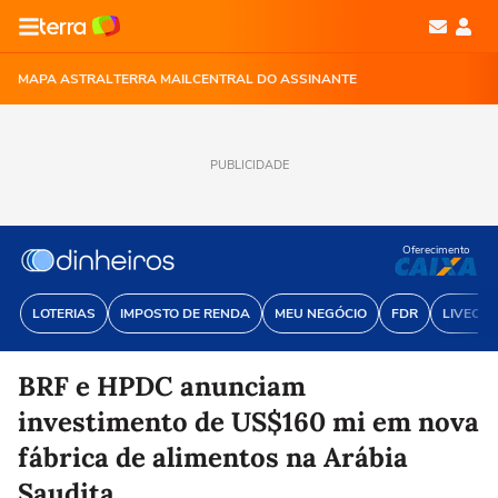
MAPA ASTRAL
TERRA MAIL
CENTRAL DO ASSINANTE
PUBLICIDADE
Oferecimento
LOTERIAS
IMPOSTO DE RENDA
MEU NEGÓCIO
FDR
LIVECOI
BRF e HPDC anunciam
investimento de US$160 mi em nova
fábrica de alimentos na Arábia
Saudita