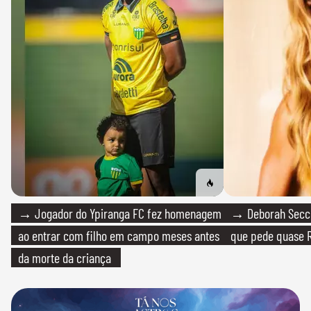
→ Jogador do Ypiranga FC fez homenagem
→ Deborah Secco
ao entrar com filho em campo meses antes
que pede quase R
da morte da criança