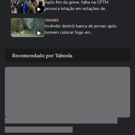
Após fim da greve, falha na CPTM
provoca lotação em estações de...
CIDADES
Incêndio destrói banca de jornais após
homem colocar fogo em...
CIDADES
PM resgata trabalhador boliviano após
Recomendado por Taboola
fuga de oficina de costura...
BRASIL
Ciclone bomba: Defesa Civil alerta para
ventos de até 100 km/h em...
BRASIL
Voto impresso em urnas eletrônicas: teste
já ocorreu e levou TSE a...
POLÍTICA
Vereadora do PL manda parlamentar do
PT voltar para o Ceará e é...