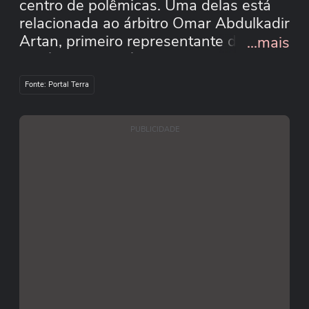
centro de polêmicas. Uma delas está
relacionada ao árbitro Omar Abdulkadir
Artan, primeiro representante da
...mais
história da Somália escalado para uma
Copa e que foi impedido nesta
Fonte: Portal Terra
segunda-feira de entrar nos Estados
Unidos. Veja todas no vídeo.
#terranoticiasshorts #shorts
PUBLICIDADE