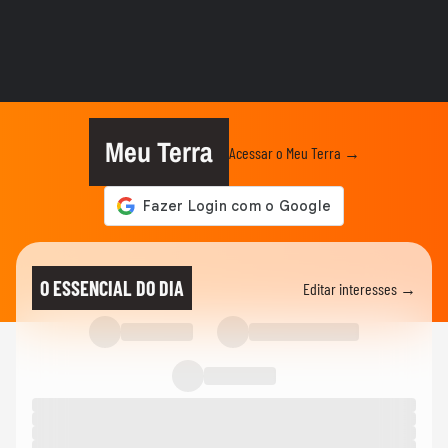
BRASIL
Ciclone extratropical coloca SP em alerta
e governo cria Gabinete...
CIDADES
Ciclone bomba: Defesa Civil alerta para
ventos de até 100 km/h em...
Meu Terra
Acessar o Meu Terra →
ESPORTES
Raio atinge estádio na Tailândia, mata um
jogador e deixa outros...
BRASIL
Vídeos mostram "nuvem de cogumelo"
O ESSENCIAL DO DIA
Editar interesses →
durante incêndio em...
CIDADES
Vídeos mostram 'nuvem cogumelo'
durante incêndio em...