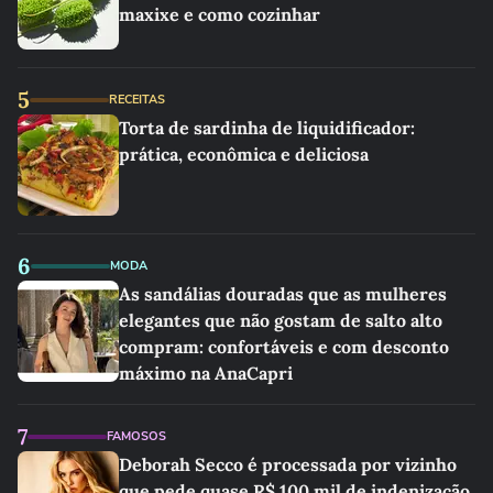
maxixe e como cozinhar
5
RECEITAS
Torta de sardinha de liquidificador:
prática, econômica e deliciosa
6
MODA
As sandálias douradas que as mulheres
elegantes que não gostam de salto alto
compram: confortáveis e com desconto
máximo na AnaCapri
7
FAMOSOS
Deborah Secco é processada por vizinho
que pede quase R$ 100 mil de indenização