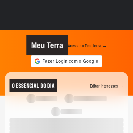
BRASIL
Defesa Civil do RJ atualiza alerta para
vendavais em meio à...
CIDADES
Sessão da Câmara é interrompida após
briga entre vereadores no...
Meu Terra
Acessar o Meu Terra →
BRASIL
Foguete da SpaceX atinge a Lua e abre
cratera de quase 20 metros...
BRASIL
Lula diz que liberdade de expressão 'tem
O ESSENCIAL DO DIA
Editar interesses →
limite' ao sancionar lei...
BRASIL
"É um milagre": Com 2% de chance de
engravidar, mulher se emociona...