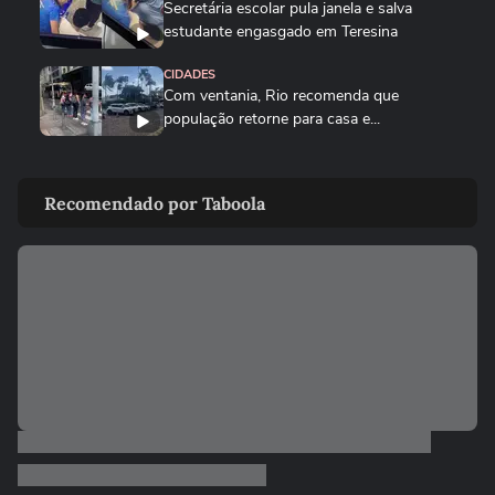
Secretária escolar pula janela e salva
estudante engasgado em Teresina
CIDADES
Com ventania, Rio recomenda que
população retorne para casa e...
CIDADES
Tornado destrói casa de pecuarista no RS:
Recomendado por Taboola
‘Cenário de guerra’
CIDADES
Corredora diz que tomou rasteira de dois
homens em parque de São...
BRASIL
Motorista de ônibus é retirado à força de
veículo por policiais...
CIDADES
Motorista de ônibus é retirado à força de
veículo por policiais...