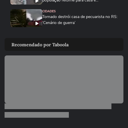
população retorne para casa e...
CIDADES
Tornado destrói casa de pecuarista no RS:
‘Cenário de guerra’
CIDADES
Corredora diz que tomou rasteira de dois
Recomendado por Taboola
homens em parque de São...
BRASIL
Motorista de ônibus é retirado à força de
veículo por policiais...
CIDADES
Motorista de ônibus é retirado à força de
veículo por policiais...
BRASIL
Defesa Civil do RJ atualiza alerta para
vendavais em meio à...
CIDADES