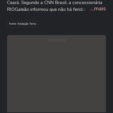
Ceará. Segundo a CNN Brasil, a concessionária
...mais
RIOGaleão informou que não há feridos. O
aeroporto segue funcionando normalmente para
pousos e decolagens, segundo a operadora.
Fonte: Redação Terra
Reprodução/Ronaldo Ferreira/Facebook
PUBLICIDADE