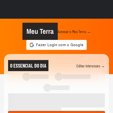
Sessão da Câmara é interrompida após
briga entre vereadores no...
BRASIL
Foguete da SpaceX atinge a Lua e abre
cratera de quase 20 metros...
Meu Terra
Acessar o Meu Terra →
BRASIL
Lula diz que liberdade de expressão 'tem
limite' ao sancionar lei...
BRASIL
"É um milagre": Com 2% de chance de
O ESSENCIAL DO DIA
Editar interesses →
engravidar, mulher se emociona...
BRASIL
Vídeo mostra o momento da prisão de pai
e madrasta suspeitos de...