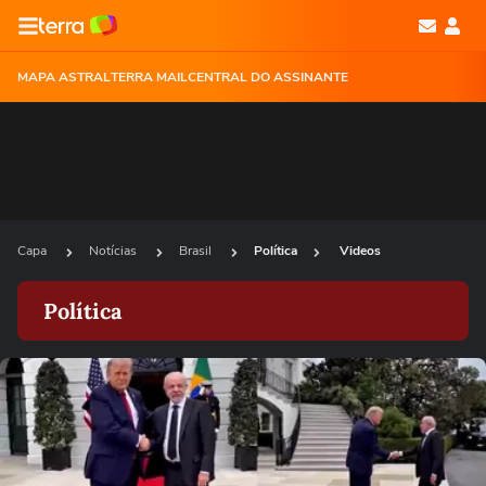
MAPA ASTRAL
TERRA MAIL
CENTRAL DO ASSINANTE
Capa
Notícias
Brasil
Política
Videos
Política
Ops!
Não foi possível reproduzir o vídeo