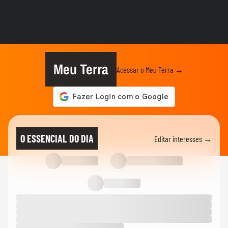
Zema mostra convite a Girão após
senador ser confirmado como vice...
ELEIÇÕES
Caiado diz em sabatina que quarto
mandato de Lula seria um ‘Dilma...
Meu Terra
Acessar o Meu Terra →
ELEIÇÕES
Zema diz que, se eleito, irá dialogar com
parlamentares, mas que...
ELEIÇÕES
Favoritos, indefinição: veja como vai
O ESSENCIAL DO DIA
Editar interesses →
começar a campanha nos...
ELEIÇÕES
Cleitinho volta atrás e pede candidatura ao
governo de MG: ‘Quem...