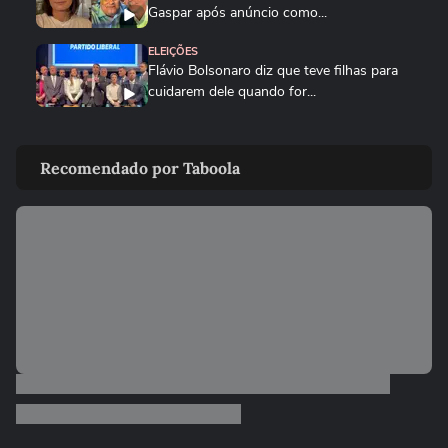
Gaspar após anúncio como...
ELEIÇÕES
Flávio Bolsonaro diz que teve filhas para
cuidarem dele quando for...
ELEIÇÕES
‘Estarei como para-choque na retaguarda’,
Recomendado por Taboola
diz Alfredo Gaspar a...
ELEIÇÕES
Cercado por mulheres, Flávio Bolsonaro
anuncia Alfredo Gaspar como...
POLÍTICA
Pesquisa Genial/Quaest: Lula tem 39%
das intenções de voto no 1º...
01:05
NOTÍCIAS
Governo Trump revoga visto de
embaixadora do Brasil nos EUA; saiba...
ELEIÇÕES