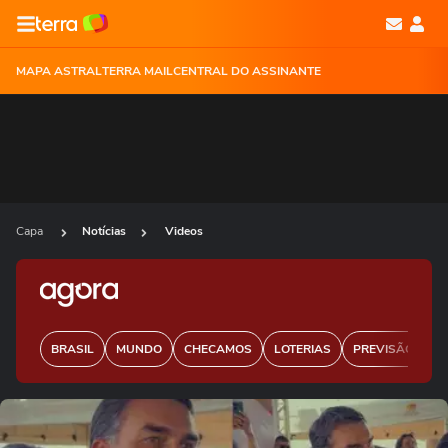
MAPA ASTRAL
TERRA MAIL
CENTRAL DO ASSINANTE
Capa
Notícias
Videos
BRASIL
MUNDO
CHECAMOS
LOTERIAS
PREVISÃO DO 
Ops!