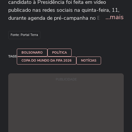
candidato à Presidência foi feita em vídeo
publicado nas redes sociais na quinta-feira, 11,
...mais
durante agenda de pré-campanha no Estado. “A
Copa do Mundo começa hoje, e a gente vai
torcer pro Brasil, a gente vai botar a camisa do
Fonte: Portal Terra
Bolsonaro que vocês estão vestindo aí”, disse.
Recentemente, às vésperas do Mundial, Lula já
BOLSONARO
POLÍTICA
havia dito que a esquerda terá de usar verde e
TAGS
COPA DO MUNDO DA FIFA 2026
NOTÍCIAS
amarelo na Copa ‘para não deixar cores do Brasil
serem tomadas’.
PUBLICIDADE
Reprodução/flaviobolsonaro/Instagram