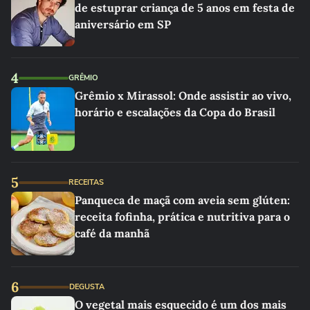
de estuprar criança de 5 anos em festa de
aniversário em SP
4
GRÊMIO
Grêmio x Mirassol: Onde assistir ao vivo,
horário e escalações da Copa do Brasil
5
RECEITAS
Panqueca de maçã com aveia sem glúten:
receita fofinha, prática e nutritiva para o
café da manhã
6
DEGUSTA
O vegetal mais esquecido é um dos mais