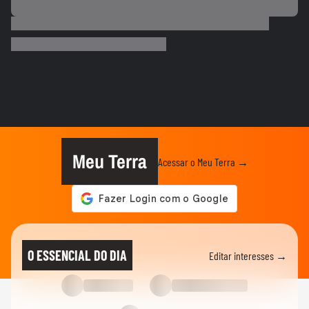
BRASIL
Chegada de ciclone provoca granizo e
afeta mais de 100 casas no RS...
CIDADES
Chegada de ciclone provoca granizo e
afeta mais de 100 casas no RS
NOTÍCIAS
Vídeo mostra o momento em que pai e
madrasta suspeitos de matar...
Meu Terra
Acessar o Meu Terra →
NOTÍCIAS
Atraso em pedido gera discussão e briga
generalizada entre...
NOTÍCIAS
Menina russa se surpreende ao ganhar
O ESSENCIAL DO DIA
Editar interesses →
doces e bolo em aniversário em SP
VIDA E ESTILO
Menina russa se surpreende ao ganhar