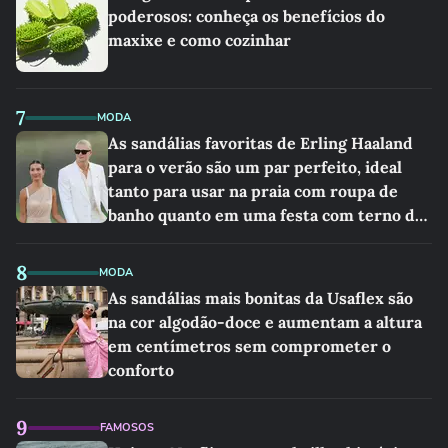
poderosos: conheça os benefícios do
maxixe e como cozinhar
7
MODA
As sandálias favoritas de Erling Haaland
para o verão são um par perfeito, ideal
tanto para usar na praia com roupa de
banho quanto em uma festa com terno de
linho
8
MODA
As sandálias mais bonitas da Usaflex são
na cor algodão-doce e aumentam a altura
em centímetros sem comprometer o
conforto
9
FAMOSOS