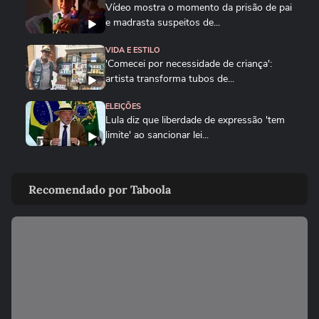
Vídeo mostra o momento da prisão de pai
e madrasta suspeitos de...
VIDA E ESTILO
'Comecei por necessidade de criança':
artista transforma tubos de...
ELEIÇÕES
Lula diz que liberdade de expressão 'tem
limite' ao sancionar lei...
ELEIÇÕES
Flávio Bolsonaro afirma que anúncio de
Recomendado por Taboola
Gaspar como vice foi...
CIDADES
Tornado atinge cidade do RS pela
segunda semana seguida; veja
ESTADOS UNIDOS
Trump assina ordem para negar cidadania
em caso de 'turismo de...