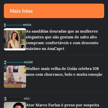
Mais lidas
1
MODA
As sandálias douradas que as mulheres
elegantes que não gostam de salto alto
compram: confortáveis e com desconto
máximo na AnaCapri
2
SAÚDE
Mulher mais velha de Goiás celebra 108
anos com churrasco, bolo e muita emoção
3
NÓS
Ator Marco Furlan é preso por suspeita