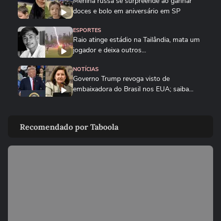
Menina russa se surpreende ao ganhar
doces e bolo em aniversário em SP
ESPORTES
Raio atinge estádio na Tailândia, mata um
jogador e deixa outros...
NOTÍCIAS
Governo Trump revoga visto de
embaixadora do Brasil nos EUA; saiba...
PLANETA
Golfinho fêmea de luto carrega corpo de
Recomendado por Taboola
filhote por vários dias na...
MUNDO
Drone persegue vendedor em mercado,
explode e lança homem contra...
FUTEBOL
Trump nega ter conversado com Infantino
sobre proposta da Fifa...