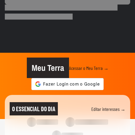
ESTADOS UNIDOS
Trump diz que Israel está 'muito feliz' com
acordo para...
MUNDO
Irã divulga vídeo de petroleiros em
chamas após ataques em Ormuz
AS PRINCIPAIS NOTÍCIAS DA EUROPA
Milhares de imigrantes chegam a Ceuta,
na Espanha, e prefeito pede...
Meu Terra
Acessar o Meu Terra →
MUNDO
Menino de 11 anos viraliza após virar
tradutor da mãe durante...
ELEIÇÕES
Lula diz que não é ‘louco’ de brigar com
O ESSENCIAL DO DIA
Editar interesses →
China e EUA: ‘Quero...
FUTEBOL
No Japão, Zico tranquiliza fãs após
terremoto de grandes...