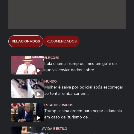
dia 15 de julho, segundo o prazo legal dos EUA;
está prevista no dia 6 uma audiência sobre as
ações propostas. #terranoticias Reprodução/The
White House/Youtube Ricardo Stuckert/PR
RELACIONADOS
RECOMENDADOS
ELEIÇÕES
Lula chama Trump de ‘meu amigo’ e diz
que vai enviar dados sobre...
MUNDO
Mulher é salva por policial após escorregar
ao tentar embarcar em...
ESTADOS UNIDOS
Trump assina ordem para negar cidadania
em caso de 'turismo de...
VIDA E ESTILO