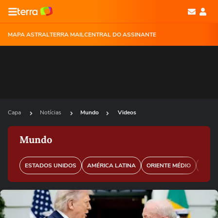
MAPA ASTRAL
TERRA MAIL
CENTRAL DO ASSINANTE
Capa
Notícias
Mundo
Videos
Mundo
ESTADOS UNIDOS
AMÉRICA LATINA
ORIENTE MÉDIO
EURO
Ops!