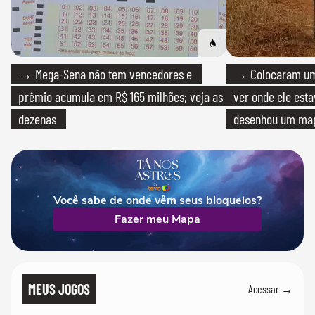
→ Mega-Sena não tem vencedores e
→ Colocaram um
prêmio acumula em R$ 165 milhões; veja as
ver onde ele esta
dezenas
desenhou um map
cientistas
Você sabe de onde vêm seus bloqueios?
Fazer meu Mapa
MEUS JOGOS
Acessar →