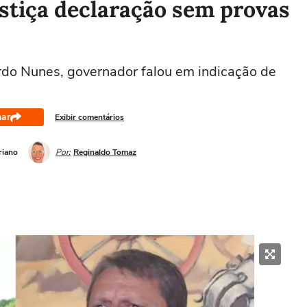
stiça declaração sem provas
ardo Nunes, governador falou em indicação de
har
Exibir comentários
riano
Por:
Reginaldo Tomaz