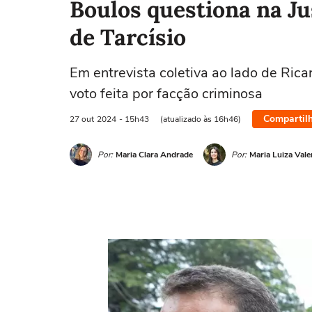
Boulos questiona na Ju
de Tarcísio
Em entrevista coletiva ao lado de Ric
voto feita por facção criminosa
Compartil
27 out
2024
- 15h43
(atualizado às 16h46)
Por:
Maria Clara Andrade
Por:
Maria Luiza Vale