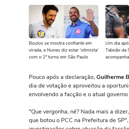
Boulos se mostra confiante em
Um dia após
virada, e Nunes diz estar 'otimista'
Taboão da S
com o 2º turno em São Paulo
acompanhad
cadeira de 
Pouco após a declaração,
Guilherme 
dia de votação e aproveitou a oportuni
envolvendo a facção e o atual governo
"Que vergonha, né? Nada mais a dizer,
que botou o PCC na Prefeitura de SP",
investigações sobre atuação da facção