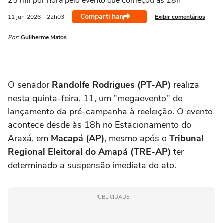
25 mil por hora pelo evento que começou às 18h
Compartilhar
Exibir comentários
11 jun
2026
- 22h03
Por:
Guilherme Matos
O senador
Randolfe Rodrigues (PT-AP)
realiza
nesta quinta-feira, 11, um "megaevento" de
lançamento da pré-campanha à reeleição. O evento
acontece desde às 18h no Estacionamento do
Araxá, em
Macapá (AP)
, mesmo após o
Tribunal
Regional Eleitoral do Amapá (TRE-AP)
ter
determinado a suspensão imediata do ato.
PUBLICIDADE