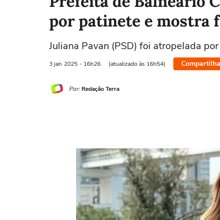
Prefeita de Balneário 
por patinete e mostra 
Juliana Pavan (PSD) foi atropelada po
Compartilha
3 jan
2025
- 16h26
(atualizado às 16h54)
Por:
Redação Terra