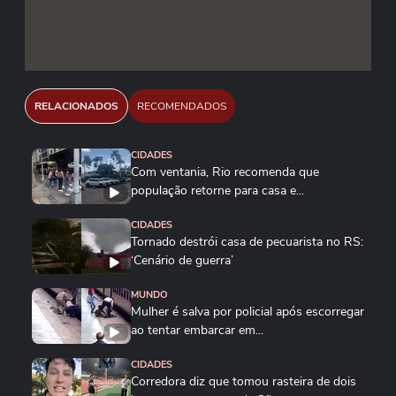
RELACIONADOS
RECOMENDADOS
CIDADES
Com ventania, Rio recomenda que
população retorne para casa e...
CIDADES
Tornado destrói casa de pecuarista no RS:
‘Cenário de guerra’
MUNDO
Mulher é salva por policial após escorregar
ao tentar embarcar em...
CIDADES
Corredora diz que tomou rasteira de dois