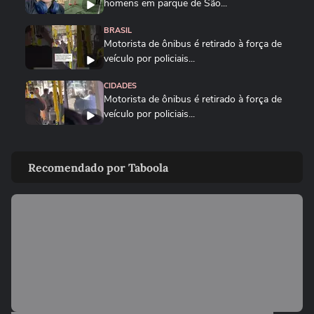
homens em parque de São...
BRASIL
Motorista de ônibus é retirado à força de
veículo por policiais...
CIDADES
Motorista de ônibus é retirado à força de
veículo por policiais...
BRASIL
Defesa Civil do RJ atualiza alerta para
Recomendado por Taboola
vendavais em meio à...
CIDADES
Sessão da Câmara é interrompida após
briga entre vereadores no...
VIDA E ESTILO
'Comecei por necessidade de criança':
artista transforma tubos de...
BRASIL