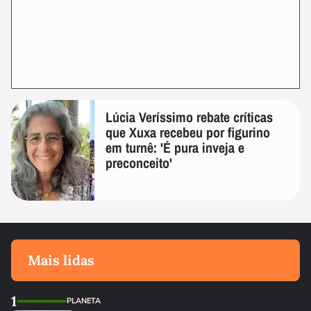
Lúcia Veríssimo rebate críticas
que Xuxa recebeu por figurino
em turnê: 'É pura inveja e
preconceito'
Mais lidas
1
PLANETA