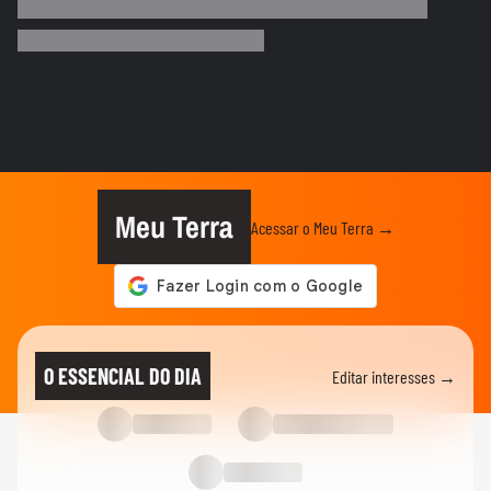
Foguete da SpaceX atinge a Lua e abre
cratera de quase 20 metros...
BRASIL
Lula diz que liberdade de expressão 'tem
limite' ao sancionar lei...
BRASIL
"É um milagre": Com 2% de chance de
engravidar, mulher se emociona...
Meu Terra
Acessar o Meu Terra →
BRASIL
Vídeo mostra o momento da prisão de pai
e madrasta suspeitos de...
ELEIÇÕES
Lula diz que liberdade de expressão 'tem
O ESSENCIAL DO DIA
Editar interesses →
limite' ao sancionar lei...
ELEIÇÕES
Flávio Bolsonaro afirma que anúncio de
Gaspar como vice foi...