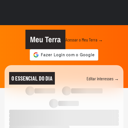
ELEIÇÕES
Caiado diz em sabatina que quarto
mandato de Lula seria um ‘Dilma...
ELEIÇÕES
Zema diz que, se eleito, irá dialogar com
parlamentares, mas que...
Meu Terra
Acessar o Meu Terra →
ELEIÇÕES
Favoritos, indefinição: veja como vai
começar a campanha nos...
ELEIÇÕES
Cleitinho volta atrás e pede candidatura ao
O ESSENCIAL DO DIA
Editar interesses →
governo de MG: ‘Quem...
ELEIÇÕES
Zema diz que vice deve ser do Novo:
'Queremos alguém com ficha limpa'