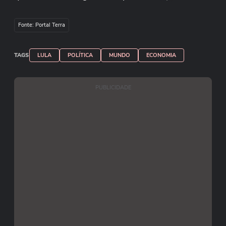
‌na viagem. Imagens: Reprodução/CanalGov
Fonte: Portal Terra
TAGS
LULA
POLÍTICA
MUNDO
ECONOMIA
PUBLICIDADE