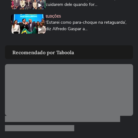
cuidarem dele quando for...
ELEIÇÕES
‘Estarei como para-choque na retaguarda’,
diz Alfredo Gaspar a...
ELEIÇÕES
Cercado por mulheres, Flávio Bolsonaro
Recomendado por Taboola
anuncia Alfredo Gaspar como...
POLÍTICA
Pesquisa Genial/Quaest: Lula tem 39%
das intenções de voto no 1º...
01:05
NOTÍCIAS
Governo Trump revoga visto de
embaixadora do Brasil nos EUA; saiba...
ELEIÇÕES
Zema mostra convite a Girão após
senador ser confirmado como vice...