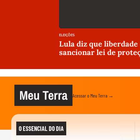
ELEIÇÕES
Lula diz que liberdade
sancionar lei de prote
Meu Terra
Acessar o Meu Terra →
O ESSENCIAL DO DIA