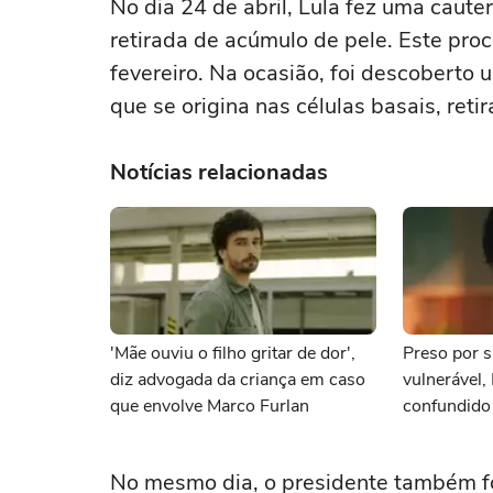
No dia 24 de abril, Lula fez uma caute
retirada de acúmulo de pele. Este proc
fevereiro. Na ocasião, foi descoberto
que se origina nas células basais, reti
Notícias relacionadas
'Mãe ouviu o filho gritar de dor',
Preso por s
diz advogada da criança em caso
vulnerável,
que envolve Marco Furlan
confundido
namorada
No mesmo dia, o presidente também foi