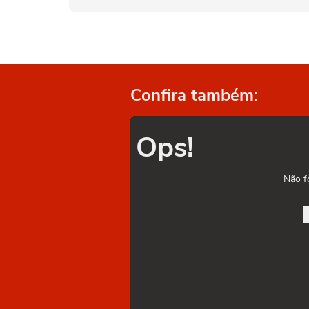
Confira também:
Ops!
Não f