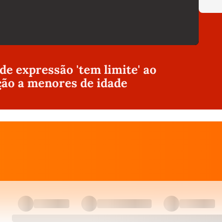
 de expressão 'tem limite' ao
ção a menores de idade