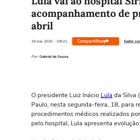
Lula vai ao hospital Sí
acompanhamento de pr
abril
Compartilhar
18 mai
2026
- 19h21
Exibir co
Por:
Gabriel de Sousa
O presidente Luiz Inácio
Lula
da Silva 
Paulo, nesta segunda-feira, 18, para
procedimentos médicos realizados por
pelo hospital, Lula apresenta evolução 