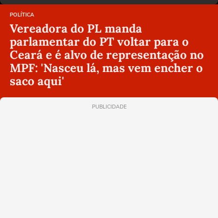
POLÍTICA
Vereadora do PL manda
parlamentar do PT voltar para o
Ceará e é alvo de representação no
MPF: 'Nasceu lá, mas vem encher o
saco aqui'
PUBLICIDADE