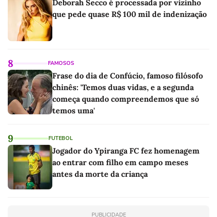
Deborah Secco é processada por vizinho
que pede quase R$ 100 mil de indenização
8
FAMOSOS
Frase do dia de Confúcio, famoso filósofo
chinês: 'Temos duas vidas, e a segunda
começa quando compreendemos que só
temos uma'
9
FUTEBOL
Jogador do Ypiranga FC fez homenagem
ao entrar com filho em campo meses
antes da morte da criança
PUBLICIDADE