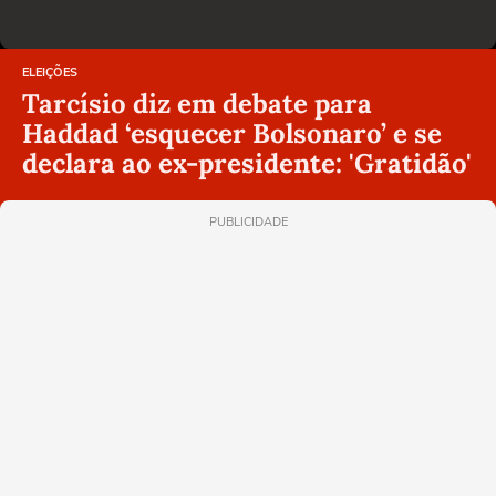
ELEIÇÕES
Tarcísio diz em debate para
Haddad ‘esquecer Bolsonaro’ e se
declara ao ex-presidente: 'Gratidão'
PUBLICIDADE