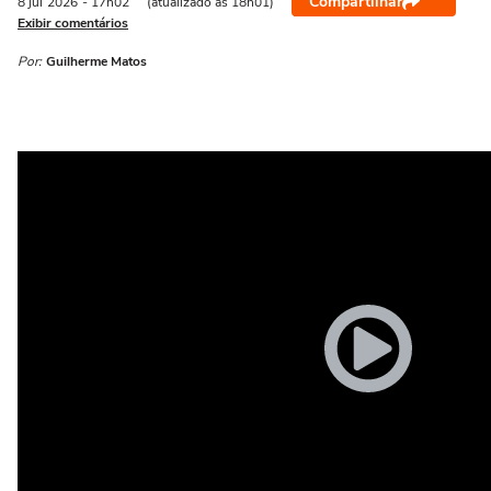
Compartilhar
8 jul
2026
- 17h02
(atualizado às 18h01)
Exibir comentários
Por:
Guilherme Matos