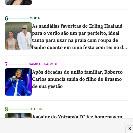
6
MODA
As sandálias favoritas de Erling Haaland
para o verão são um par perfeito, ideal
tanto para usar na praia com roupa de
banho quanto em uma festa com terno de
linho
7
SAMBA E PAGODE
Após décadas de união familiar, Roberto
Carlos anuncia saída do filho de Erasmo
de sua gestão
8
FUTEBOL
Jogador do Ypiranga FC fez homenagem
ao entrar com filho em campo meses
antes da morte da criança