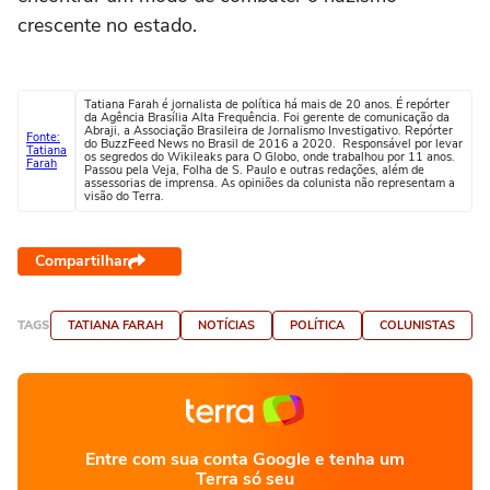
crescente no estado.
Tatiana Farah é jornalista de política há mais de 20 anos. É repórter
da Agência Brasília Alta Frequência. Foi gerente de comunicação da
Abraji, a Associação Brasileira de Jornalismo Investigativo. Repórter
Fonte:
do BuzzFeed News no Brasil de 2016 a 2020. Responsável por levar
Tatiana
os segredos do Wikileaks para O Globo, onde trabalhou por 11 anos.
Farah
Passou pela Veja, Folha de S. Paulo e outras redações, além de
assessorias de imprensa. As opiniões da colunista não representam a
visão do Terra.
Compartilhar
TAGS
TATIANA FARAH
NOTÍCIAS
POLÍTICA
COLUNISTAS
Entre com sua conta Google e tenha um
Terra só seu