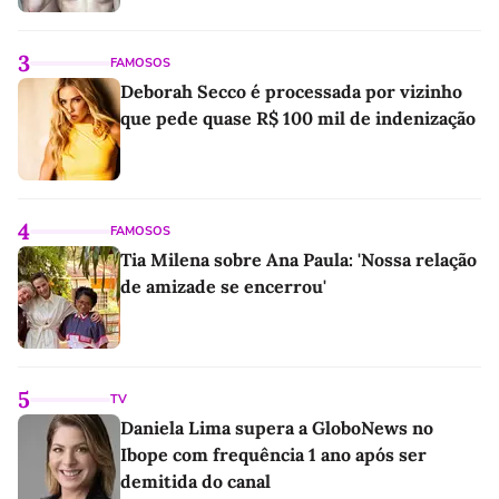
3
FAMOSOS
Deborah Secco é processada por vizinho
que pede quase R$ 100 mil de indenização
4
FAMOSOS
Tia Milena sobre Ana Paula: 'Nossa relação
de amizade se encerrou'
5
TV
Daniela Lima supera a GloboNews no
Ibope com frequência 1 ano após ser
demitida do canal