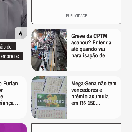
PUBLICIDADE
Greve da CPTM
acabou? Entenda
são de
até quando vai
paralisação de
m empresa:
trens em SP
o Furlan
Mega-Sena não tem
or
vencedores e
de
prêmio acumula
riança de
em R$ 150
 festa de
milhões; veja as
io em SP
dezenas