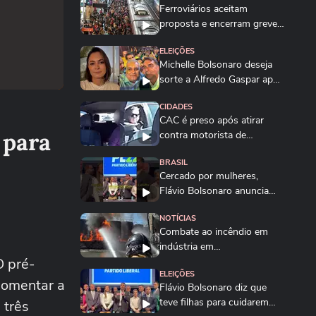
Ferroviários aceitam
proposta e encerram greve
nas linhas 11, 12 e...
ELEIÇÕES
Michelle Bolsonaro deseja
sorte a Alfredo Gaspar após
anúncio como...
CIDADES
CAC é preso após atirar
 para
contra motorista de
aplicativo na Rodovia...
BRASIL
Cercado por mulheres,
Flávio Bolsonaro anuncia
Alfredo Gaspar como...
NOTÍCIAS
Combate ao incêndio em
indústria em
O pré-
Itaquaquecetuba entra no 2º
ELEIÇÕES
dia
 comentar a
Flávio Bolsonaro diz que
teve filhas para cuidarem
 três