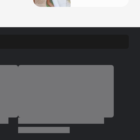
para usar na praia
com roupa de
banho quanto em
uma festa com
terno de linho