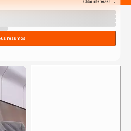
Editar interesses →
labaredas gigantescas de
incêndio em...
NOTÍCIAS
Imagens aéreas mostram
dimensão do incêndio que
segue consumindo...
ENTRETÊ
eus resumos
Paulo Gorgulho faz piada
com Daniel Vorcaro em peça
sobre...
NOTÍCIAS
Greve na CPTM: ferroviários
decidem manter paralisação
nas linhas...