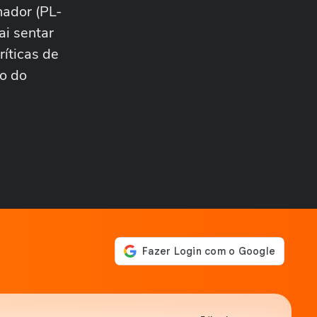
dele quando for...
nador (PL-
ELEIÇÕES
‘Estarei como para-choque
ai sentar
na retaguarda’, diz Alfredo
ríticas de
Gaspar a...
ELEIÇÕES
ão do
Cercado por mulheres,
Flávio Bolsonaro anuncia
Alfredo Gaspar como...
BRASIL
Família compartilha vídeo do
bebê Noah após alta da
UTI:...
CIDADES
Nevoeiro cobre cidade e
paralisa o Porto de Santos
nesta quarta-feira
POLÍTICA
Pesquisa Genial/Quaest:
Lula tem 39% das intenções
01:05
de voto no 1º...
BRASIL
Morador se assusta com