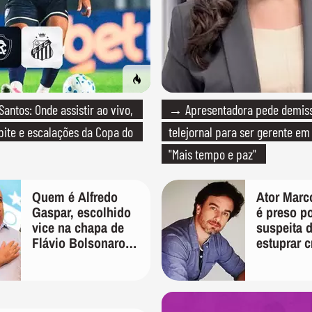
ntos: Onde assistir ao vivo,
→ Apresentadora pede demis
lpite e escalações da Copa do
telejornal para ser gerente e
"Mais tempo e paz"
Quem é Alfredo
Ator Marc
Gaspar, escolhido
é preso p
vice na chapa de
suspeita 
Flávio Bolsonaro
estuprar c
para presidente
5 anos em
aniversár